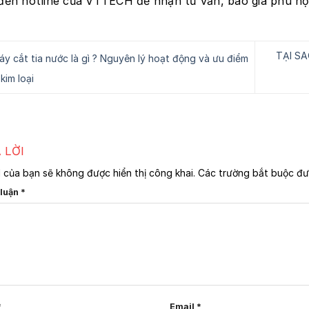
đến hotline của VTTECH để nhận tư vấn, báo giá phù hợp
TẠI S
y cắt tia nước là gì ? Nguyên lý hoạt động và ưu điểm
 kim loại
 LỜI
l của bạn sẽ không được hiển thị công khai.
Các trường bắt buộc đ
 luận
*
*
Email
*