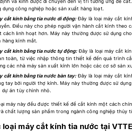
định và kính được di chuyển đến vị trí tương ứng để cắ
 dụng công nghiệp hoặc sản xuất hàng loạt.
 cắt kính bằng tia nước di động:
Đây là loại máy cắt kín
yển. Điều này cho phép người vận hành cắt kính theo c
 cách linh hoạt hơn. Máy này thường được sử dụng cho
 hàng kính mắt.
 cắt kính bằng tia nước tự động:
Đây là loại máy cắt kí
n toàn, từ việc nhập thông tin thiết kế đến quá trình 
ng các nhà máy sản xuất kính lớn hoặc các cơ sở sản xu
 cắt kính bằng tia nước bàn tay:
Đây là loại máy cắt kí
g tay bởi người thợ kính. Máy này thường được sử dụn
 dự án tùy chỉnh nhỏ.
oại máy này đều được thiết kế để cắt kính một cách chí
và chất lượng sản phẩm trong ngành công nghiệp thủy ti
 loại máy cắt kính tia nước tại VT