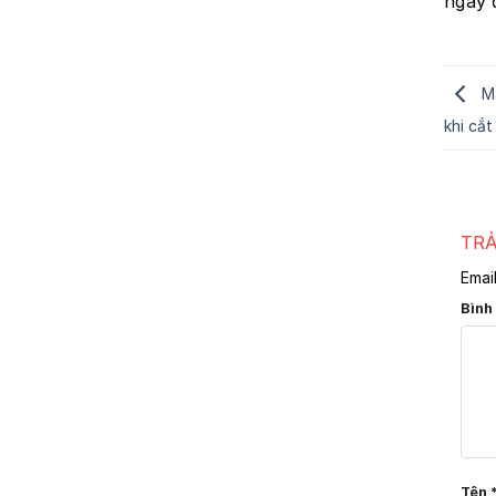
ngay 
Má
khi cắt
TRẢ
Emai
Bình
Tên