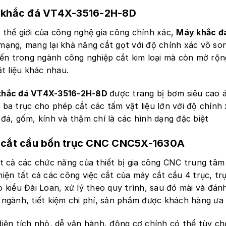
 khắc đá VT4X-3516-2H-8D
 thế giới của công nghệ gia công chính xác,
Máy khắc đ
mạng, mang lại khả năng cắt gọt với độ chính xác vô so
tiến trong ngành công nghiệp cắt kim loại mà còn mở rộ
ật liệu khác nhau.
khắc đá VT4X-3516-2H-8D
được trang bị bơm siêu cao 
 ba trục cho phép cắt các tấm vật liệu lớn với độ chính 
 đá, gốm, kính và thậm chí là các hình dạng đặc biệt
cắt cầu bốn trục CNC CNC5X-1630A
ất cả các chức năng của thiết bị gia công CNC trung tâm
iện tất cả các công việc cắt của máy cắt cầu 4 trục, tr
 kiểu Đài Loan, xử lý theo quy trình, sau đó mài và đán
ngành, tiết kiệm chi phí, sản phẩm được khách hàng ưa 
diện tích nhỏ, dễ vận hành, động cơ chính có thể tùy