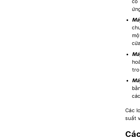
cố 
ứng
Máy
chu
một
cửa
Máy
hoà
tro
Máy
bằn
các
Các l
suất 
Các