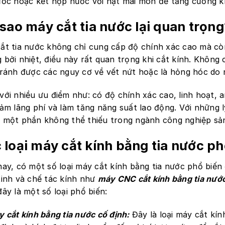
ước hoặc kết hợp nước với hạt mài mòn để tăng cường k
 sao máy cắt tia nước lại quan trọng
ắt tia nước không chỉ cung cấp độ chính xác cao mà còn
 bởi nhiệt, điều này rất quan trọng khi cắt kính. Không 
tránh được các nguy cơ về vết nứt hoặc là hỏng hóc do 
với nhiều ưu điểm như: có độ chính xác cao, linh hoạt, a
iảm lãng phí và làm tăng năng suất lao động. Với những 
 một phần không thể thiếu trong ngành công nghiệp sản
 loại máy cắt kính bằng tia nước ph
nay, có một số loại máy cắt kính bằng tia nước phổ biế
tinh và chế tác kính như
máy CNC cắt kính bằng tia nướ
đây là một số loại phổ biến:
 cắt kính bằng tia nước cố định:
Đây là loại máy cắt kín