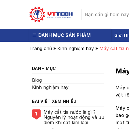
Skip
to
Tìm
content
kiếm:
DANH MỤC SẢN PHẨM
Giới th
Trang chủ
»
Kinh nghiệm hay
»
Máy cắt tia n
DANH MỤC
Máy 
Blog
Kinh nghiệm hay
Máy c
vật l
BÀI VIẾT XEM NHIỀU
Máy c
Máy cắt tia nước là gì ?
1
bao g
Nguyên lý hoạt động và ưu
một t
điểm khi cắt kim loại