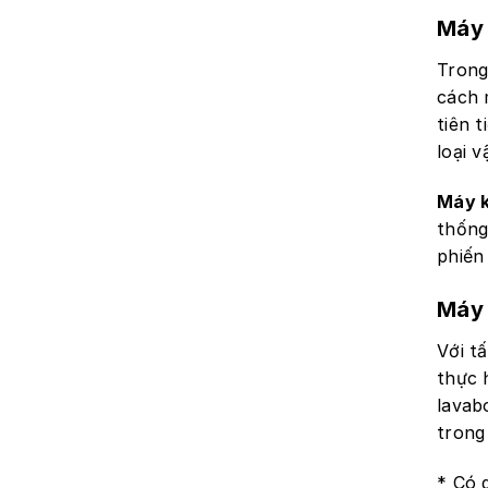
Máy
Trong
cách 
tiên 
loại v
Máy 
thống
phiến
Máy 
Với t
thực h
lavabo
trong 
* Có 