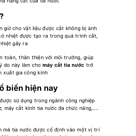
hả năng cắt của tia nước
?
 giữ cho vật liệu được cắt không bị ảnh
có nhiệt được tạo ra trong quá trình cắt,
nhiệt gây ra
n toàn, thân thiện với môi trường, giúp
lý do này làm cho
máy cắt tia nước
trở
 xuất gia công kính
ổ biến hiện nay
n được sử dụng trong ngành công nghiệp
c
, máy cắt kính tia nước đa chức năng,….
h mà tia nước được cố định vào một vị trí