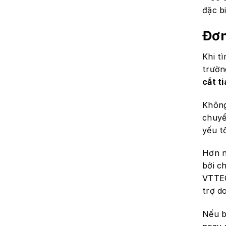
đặc b
Đơn
Khi t
trườn
cắt t
Không
chuyể
yếu t
Hơn n
bởi c
VTTEC
trợ d
Nếu b