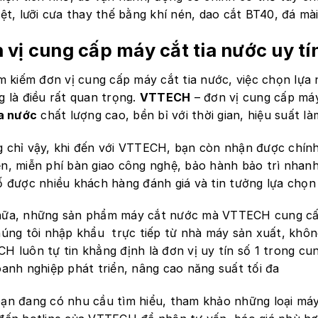
iệt, lưỡi cưa thay thế bằng khí nén, dao cắt BT40, đá mà
 vị cung cấp máy cắt tia nước uy tín
ìm kiếm đơn vị cung cấp máy cắt tia nước, việc chọn lựa n
g là điều rất quan trọng.
VTTECH
– đơn vị cung cấp má
ia nước
chất lượng cao, bền bỉ với thời gian, hiệu suất là
 chỉ vậy, khi đến với VTTECH, bạn còn nhận được chính 
n, miễn phí bàn giao công nghệ, bảo hành bảo trì nhanh
ố được nhiều khách hàng đánh giá và tin tưởng lựa chọ
ữa, những sản phẩm máy cắt nước mà VTTECH cung cấp l
húng tôi nhập khẩu trực tiếp từ nhà máy sản xuất, khôn
H luôn tự tin khẳng định là đơn vị uy tín số 1 trong c
oanh nghiệp phát triển, nâng cao năng suất tối đa
ạn đang có nhu cầu tìm hiểu, tham khảo những loại máy 