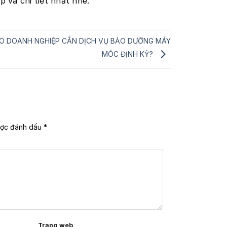
 và chi tiết nhất nhé.
AO DOANH NGHIỆP CẦN DỊCH VỤ BẢO DƯỠNG MÁY
MÓC ĐỊNH KỲ?
ược đánh dấu
*
Trang web