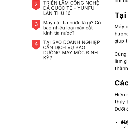
chỉ n
TRIỄN LÃM CÔNG NGHỆ
2
ĐÁ QUỐC TẾ – YUNFU
LẦN THỨ 16
Tại
Máy cắt tia nước là gì? Có
3
Máy c
bao nhiêu loại máy cắt
kính tia nước?
hưởng
giúp 
TẠI SAO DOANH NGHIỆP
4
CẦN DỊCH VỤ BẢO
DƯỠNG MÁY MÓC ĐỊNH
Cùng 
KỲ?
làm g
thành
Các
Hiện 
thủy 
Dưới 
Máy